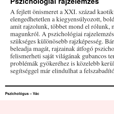
Pszichológiai rajzelemzés
A fejlett önismeret a XXI. század kaoti
elengedhetetlen a kiegyensúlyozott, bol
amit rajzolunk, többet mond el rólunk,
magunkról. A pszichológiai rajzelemzé
szükséges különösebb rajzképesség. Bárk
beleadja magát, rajzainak átfogó pszich
felismerheti saját világának gubancos ter
problémák gyökeréhez is közelebb kerü
segítséggel már elindulhat a felszabadít
Pszichológus – Vác