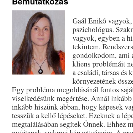
Bemutatkozás
Gaál Enikő vagyok, 
pszichológus. Szak
vagyok, egyben a h
tekintem. Rendszer
gondolkodom, ami az
kliens problémáit
a családi, társas és k
környezetének össz
Egy probléma megoldásánál fontos saját
viselkedésünk megértése. Annál inkább 
inkább hiszünk abban, hogy képesek vag
tesszük a kellő lépéseket. Ezeknek a lé
megtalálásában segítek Önnek. Ehhez me
nyújtanak szakmai képzettségeim. A pro