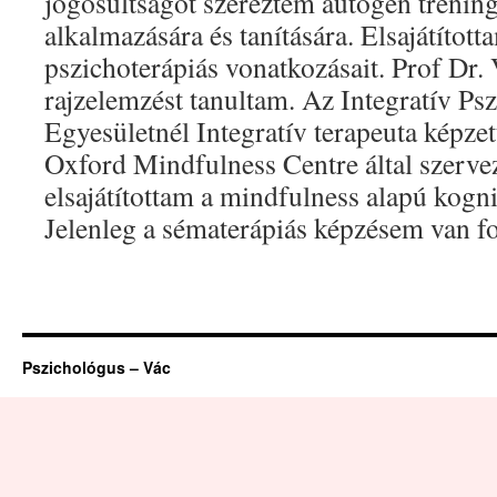
jogosultságot szereztem autogén tréning
alkalmazására és tanítására. Elsajátított
pszichoterápiás vonatkozásait. Prof Dr.
rajzelemzést tanultam. Az Integratív Ps
Egyesületnél Integratív terapeuta képze
Oxford Mindfulness Centre által szerve
elsajátítottam a mindfulness alapú kogn
Jelenleg a sématerápiás képzésem van f
Pszichológus – Vác