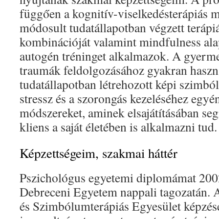
függően a kognitív-viselkedésterápiás m
módosult tudatállapotban végzett terápi
kombinációját valamint mindfulness alap
autogén tréninget alkalmazok. A gyerm
traumák feldolgozásához gyakran hasz
tudatállapotban létrehozott képi szimbó
stressz és a szorongás kezeléséhez egyé
módszereket, aminek elsajátításában seg
kliens a saját életében is alkalmazni tud.
Képzettségeim, szakmai háttér
Pszichológus egyetemi diplomámat 200
Debreceni Egyetem nappali tagozatán. 
és Szimbólumterápiás Egyesület képzésé